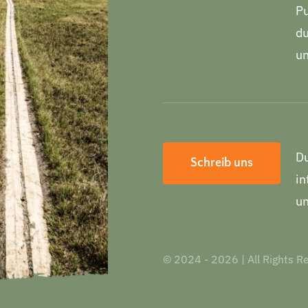
Pu
du
un
Du
Schreib uns
in
u
© 2024 - 2026 | All Rights Re