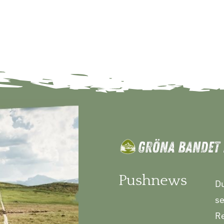
Pushnews
Du
se
Re